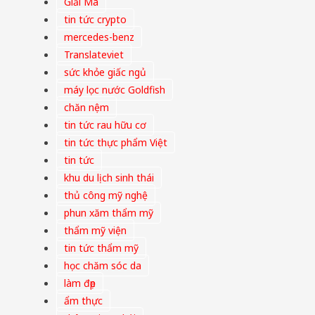
Giải Mã
tin tức crypto
mercedes-benz
Translateviet
sức khỏe giấc ngủ
máy lọc nước Goldfish
chăn nệm
tin tức rau hữu cơ
tin tức thực phẩm Việt
tin tức
khu du lịch sinh thái
thủ công mỹ nghệ
phun xăm thẩm mỹ
thẩm mỹ viện
tin tức thẩm mỹ
học chăm sóc da
làm đẹp
ẩm thực