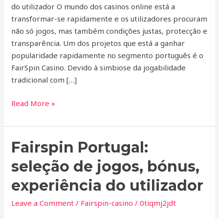
do
do utilizador O mundo dos casinos online está a
utilizador
transformar-se rapidamente e os utilizadores procuram
não só jogos, mas também condições justas, protecção e
transparência. Um dos projetos que está a ganhar
popularidade rapidamente no segmento português é o
FairSpin Casino. Devido à simbiose da jogabilidade
tradicional com […]
Read More »
Fairspin
Fairspin Portugal:
Portugal:
seleção de jogos, bónus,
seleção
de
experiência do utilizador
jogos,
Leave a Comment
/
Fairspin-casino
/
0tiqmj2jdt
bónus,
experiência