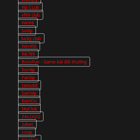
Vip CLub
vf69 club
Win68
SuVip
lucky club
Win456
Rik789
BossFun - Game bài đổi thưởng
SocVip
FanVip
taixiu68
SamVip
BienDo
SkyClub
ZALOQQ
2xbet
zovip
KingFun