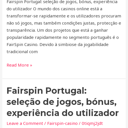
Fairspin Portugal: seleção de jogos, bónus, experiência
do
do utilizador O mundo dos casinos online está a
utilizador
transformar-se rapidamente e os utilizadores procuram
não só jogos, mas também condições justas, protecção e
transparência. Um dos projetos que está a ganhar
popularidade rapidamente no segmento português é o
FairSpin Casino. Devido à simbiose da jogabilidade
tradicional com
Read More »
Fairspin
Fairspin Portugal:
Portugal:
seleção de jogos, bónus,
seleção
de
experiência do utilizador
jogos,
Leave a Comment
/
Fairspin-casino
/
0tiqmj2jdt
bónus,