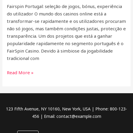
experiência
Fairspin Portugal: seleção de jogos, bónus, experiência
do
do utilizador O mundo dos casinos online está a
utilizador
transformar-se rapidamente e os utilizadores procuram
não só jogos, mas também condições justas, protecção e
transparência. Um dos projetos que está a ganhar
popularidade rapidamente no segmento português é o
FairSpin Casino. Devido à simbiose da jogabilidade
tradicional com
Read More »
123 Fifth Avenue, NY 10160, New York, USA | Phone: 800-123-
456 | Email: contact@example.com