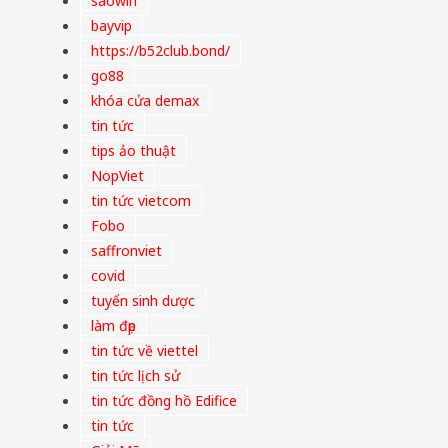
saowin
bayvip
https://b52club.bond/
go88
khóa cửa demax
tin tức
tips ảo thuật
NopViet
tin tức vietcom
Fobo
saffronviet
covid
tuyển sinh dược
làm đẹp
tin tức về viettel
tin tức lịch sử
tin tức đồng hồ Edifice
tin tức