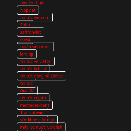
tips ảo thuật
NopViet
tin tức vietcom
Fobo
saffronviet
covid
tuyển sinh dược
làm đẹp
tin tức về viettel
tin tức lịch sử
tin tức đồng hồ Edifice
tin tức
Giải Mã
tin tức crypto
mercedes-benz
Translateviet
sức khỏe giấc ngủ
máy lọc nước Goldfish