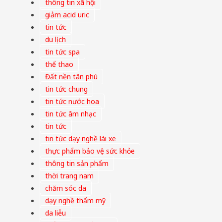
thông tin xã hội
giảm acid uric
tin tức
du lịch
tin tức spa
thể thao
Đất nền tân phú
tin tức chung
tin tức nước hoa
tin tức âm nhạc
tin tức
tin tức dạy nghề lái xe
thực phẩm bảo vệ sức khỏe
thông tin sản phẩm
thời trang nam
chăm sóc da
dạy nghề thẩm mỹ
da liễu