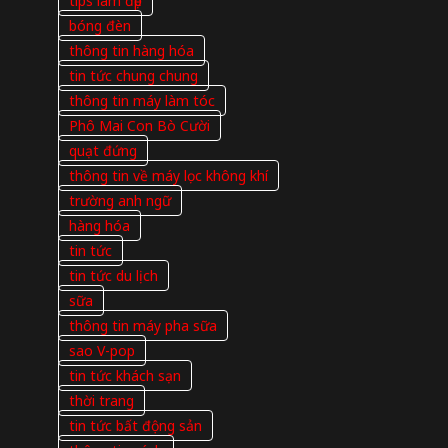
tips làm đẹp
bóng đèn
thông tin hàng hóa
tin tức chung chung
thông tin máy làm tóc
Phô Mai Con Bò Cười
quạt đứng
thông tin về máy lọc không khí
trường anh ngữ
hàng hóa
tin tức
tin tức du lịch
sữa
thông tin máy pha sữa
sao V-pop
tin tức khách sạn
thời trang
tin tức bất động sản