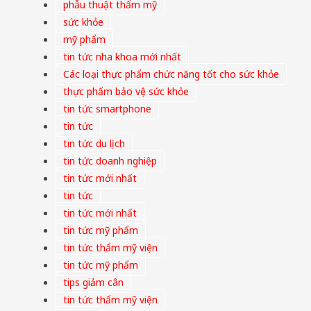
phẫu thuật thẩm mỹ
sức khỏe
mỹ phẩm
tin tức nha khoa mới nhất
Các loại thực phẩm chức năng tốt cho sức khỏe
thực phẩm bảo vệ sức khỏe
tin tức smartphone
tin tức
tin tức du lịch
tin tức doanh nghiệp
tin tức mới nhất
tin tức
tin tức mới nhất
tin tức mỹ phẩm
tin tức thẩm mỹ viện
tin tức mỹ phẩm
tips giảm cân
tin tức thẩm mỹ viện