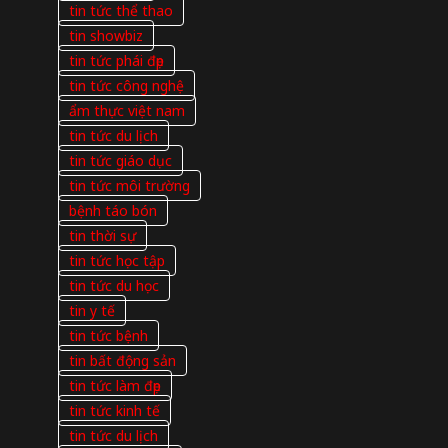
tin tức thể thao
tin showbiz
tin tức phái đẹp
tin tức công nghệ
ẩm thực việt nam
tin tức du lịch
tin tức giáo dục
tin tức môi trường
bệnh táo bón
tin thời sự
tin tức học tập
tin tức du học
tin y tế
tin tức bệnh
tin bất động sản
tin tức làm đẹp
tin tức kinh tế
tin tức du lịch