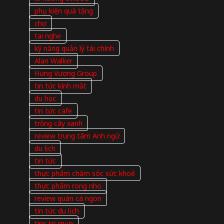
phụ kiện quà tặng
chợ
tai nghe
kỹ năng quản lý tài chính
Alan Walker
Hưng Vượng Group
tin tức kính mắt
du học
tin tức cafe
trồng cây xanh
review trung tâm Anh ngữ
du lịch
tin tức
thực phẩm chăm sóc sức khoẻ
thực phẩm rong nho
review quán cá ngon
tin tức du lịch
tips trị mụn