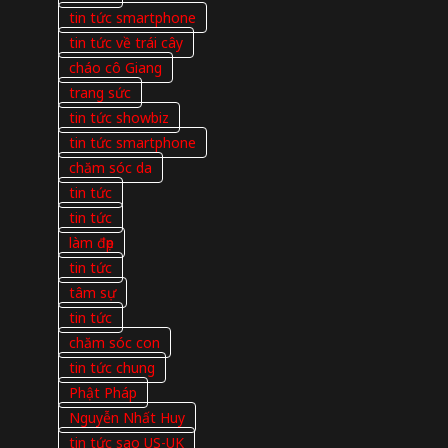
tin tức smartphone
tin tức về trái cây
cháo cô Giang
trang sức
tin tức showbiz
tin tức smartphone
chăm sóc da
tin tức
tin tức
làm đẹp
tin tức
tâm sự
tin tức
chăm sóc con
tin tức chung
Phật Pháp
Nguyễn Nhất Huy
tin tức sao US-UK