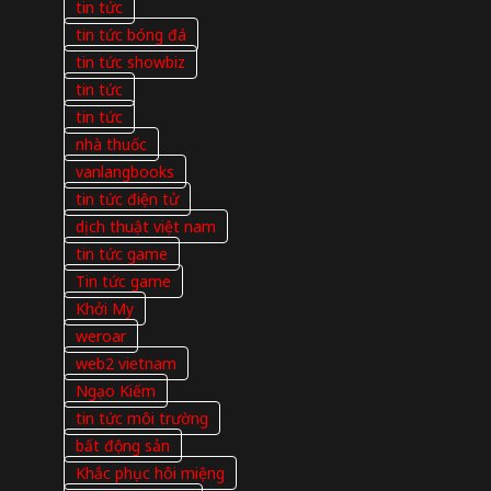
tin tức
tin tức bóng đá
tin tức showbiz
tin tức
tin tức
nhà thuốc
vanlangbooks
tin tức điện tử
dịch thuật việt nam
tin tức game
Tin tức game
Khởi My
weroar
web2 vietnam
Ngạo Kiếm
tin tức môi trường
bất động sản
Khắc phục hôi miệng