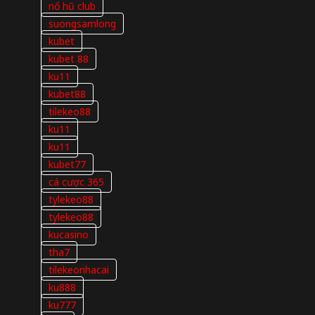
nổ hũ club
suongsamlong
kubet
kubet 88
ku11
kubet88
tilekeo88
ku11
ku11
kubet77
cá cược 365
tylekeo88
tylekeo88
kucasino
tha7
tilekeonhacai
ku888
ku777