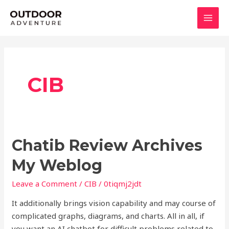
Skip
MAI
to
MEN
content
CIB
Chatib
Chatib Review Archives
Review
My Weblog
Archives
My
Leave a Comment
/
CIB
/
0tiqmj2jdt
Weblog
It additionally brings vision capability and may course of
complicated graphs, diagrams, and charts. All in all, if
you want an AI chatbot for difficult problems related to