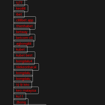
tj77
keo88
ibet
c88bet app
thienhabet
betway
betcom v3
agbong88
kubet
kubet best
bongdalu4
tilekeonhacai
bongdalu
bongdalu
tỷ lệ kèo
keo malaysia
ku11
2bong