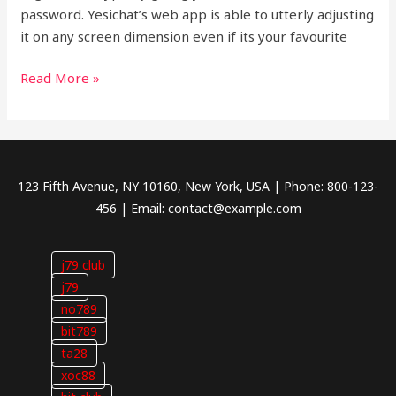
No
password. Yesichat’s web app is able to utterly adjusting
Registration
it on any screen dimension even if its your favourite
Read More »
123 Fifth Avenue, NY 10160, New York, USA | Phone: 800-123-
456 | Email: contact@example.com
j79 club
j79
no789
bit789
ta28
xoc88