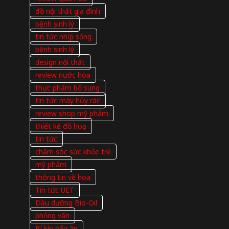
đồ nội thất gia đình
bệnh sinh lý
tin tức nhịp sống
bệnh sinh lý
design nội thất
review nước hoa
thực phẩm bổ sung
tin tức máy hủy rác
review shop mỹ phẩm
thiết kế đồ hoạ
tin tức
chăm sóc sức khỏe trẻ
mỹ phẩm
thông tin về hoa
Tin tức UET
Dầu dưỡng Bio-Oil
phỏng vấn
Bí kíp nấu ăn