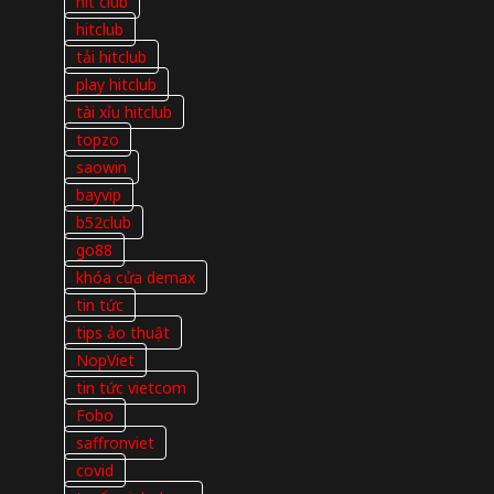
hit club
hitclub
tải hitclub
play hitclub
tài xỉu hitclub
topzo
saowin
bayvip
b52club
go88
khóa cửa demax
tin tức
tips ảo thuật
NopViet
tin tức vietcom
Fobo
saffronviet
covid