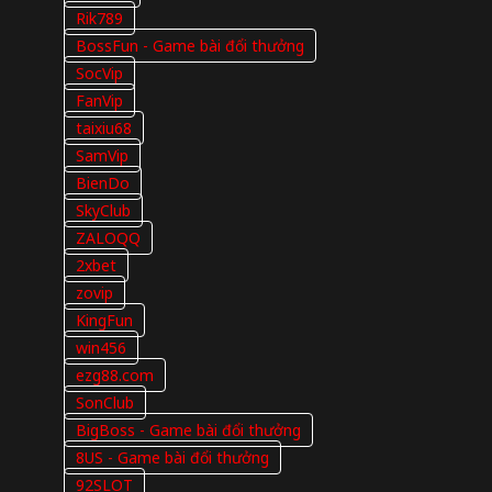
Rik789
BossFun - Game bài đổi thưởng
SocVip
FanVip
taixiu68
SamVip
BienDo
SkyClub
ZALOQQ
2xbet
zovip
KingFun
win456
ezg88.com
SonClub
BigBoss - Game bài đổi thưởng
8US - Game bài đổi thưởng
92SLOT