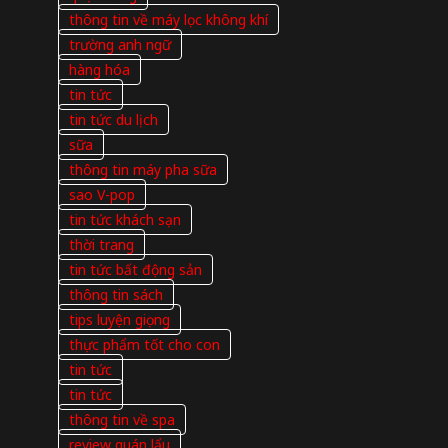
thông tin về máy lọc không khí
trường anh ngữ
hàng hóa
tin tức
tin tức du lịch
sữa
thông tin máy pha sữa
sao V-pop
tin tức khách sạn
thời trang
tin tức bất động sản
thông tin sách
tips luyện giọng
thực phẩm tốt cho con
tin tức
tin tức
thông tin về spa
review quán lẩu