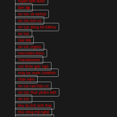
tuyển sinh dược
làm đẹp
tin tức về viettel
tin tức lịch sử
tin tức đồng hồ Edifice
tin tức
Giải Mã
tin tức crypto
mercedes-benz
Translateviet
sức khỏe giấc ngủ
máy lọc nước Goldfish
chăn nệm
tin tức rau hữu cơ
tin tức thực phẩm Việt
tin tức
khu du lịch sinh thái
thủ công mỹ nghệ