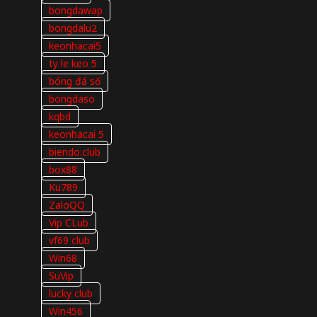
bongdawap
bongdalu2
keonhacai5
ty le keo 5
bóng đá số
bongdaso
kqbd
keonhacai 5
biendo.club
box88
Ku789
ZaloQQ
Vip CLub
vf69 club
Win68
SuVip
lucky club
Win456