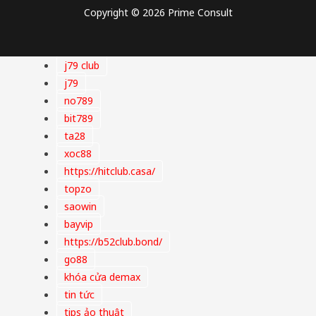
Copyright © 2026 Prime Consult
j79 club
j79
no789
bit789
ta28
xoc88
https://hitclub.casa/
topzo
saowin
bayvip
https://b52club.bond/
go88
khóa cửa demax
tin tức
tips ảo thuật