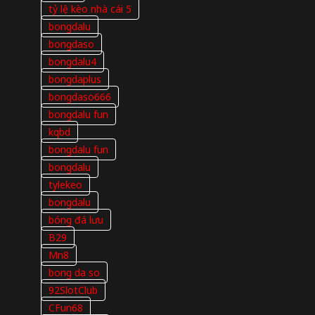
tỷ lệ kèo nhà cái 5
bongdalu
bongdaso
bongdalu4
bongdaplus
bongdaso666
bongdalu fun
kqbd
bongdalu fun
bongdalu
tylekeo
bongdalu
bóng đá lưu
B29
Mn8
bong da so
92SlotClub
CFun68