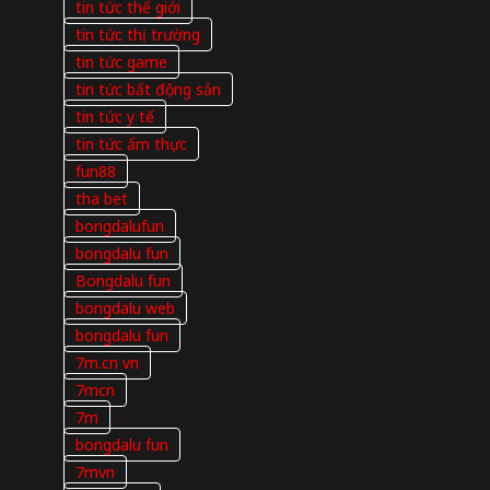
tin tức thế giới
tin tức thị trường
tin tức game
tin tức bất động sản
tin tức y tế
tin tức ẩm thực
fun88
tha bet
bongdalufun
bongdalu fun
Bongdalu fun
bongdalu web
bongdalu fun
7m.cn vn
7mcn
7m
bongdalu fun
7mvn