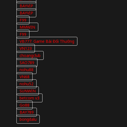
BAYVIP
BAYVIP
F99
MMWIN
F99
VB777. Game Bài Đổi Thưởng
VN123
choangclub
SAO789
nohu88
VN68
nohu52
SUNWIN
betcom v3
Go88
BAY789
bongdalu