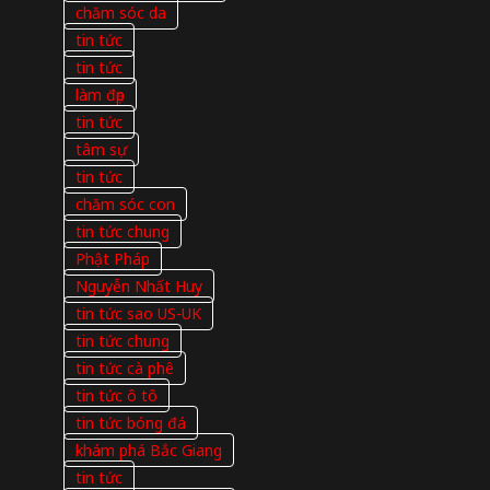
chăm sóc da
tin tức
tin tức
làm đẹp
tin tức
tâm sự
tin tức
chăm sóc con
tin tức chung
Phật Pháp
Nguyễn Nhất Huy
tin tức sao US-UK
tin tức chung
tin tức cà phê
tin tức ô tô
tin tức bóng đá
khám phá Bắc Giang
tin tức