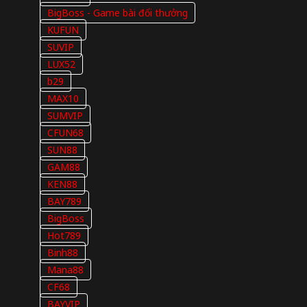
BigBoss - Game bài đổi thưởng
KUFUN
SUVIP
LUX52
b29
MAX10
SUMVIP
CFUN68
SUN88
GAM88
KEN88
BAY789
BigBoss
Hot789
Binh88
Mana88
CF68
BAYVIP