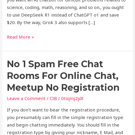
science, coding, math, reasoning, and so on., you ought
to use DeepSeek R1 instead of ChatGPT o1 and save
$20. By the way, Grok 3 also supports […]
Read More »
No
No 1 Spam Free Chat
1
Rooms For Online Chat,
Spam
Free
Meetup No Registration
Chat
Leave a Comment
/
CIB
/
0tiqmj2jdt
Rooms
For
If you don’t want to bear the registration procedure,
Online
you presumably can fill in the simple registration type
Chat,
and begin chatting immediately. You should fill in the
Meetup
registration type by giving your nickname, E Mail, and