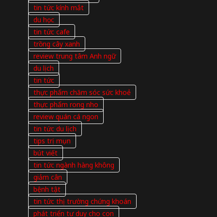
tin tức kính mắt
du học
tin tức cafe
trồng cây xanh
review trung tâm Anh ngữ
du lịch
tin tức
thực phẩm chăm sóc sức khoẻ
thực phẩm rong nho
review quán cá ngon
tin tức du lịch
tips trị mụn
bút viết
tin tức ngành hàng không
giảm cân
bệnh tật
tin tức thị trường chứng khoán
phát triển tư duy cho con