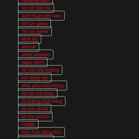
vanlangbooks
tin tức điện tử
dịch thuật việt nam
tin tức game
Tin tức game
Khởi My
weroar
web2 vietnam
Ngạo Kiếm
tin tức môi trường
bất động sản
Khắc phục hôi miệng
tin tức sức khỏe
Xu hướng thời trang
tin tức xã hội
tin tức du lịch
mobile
Kiến thức tiếng Đức